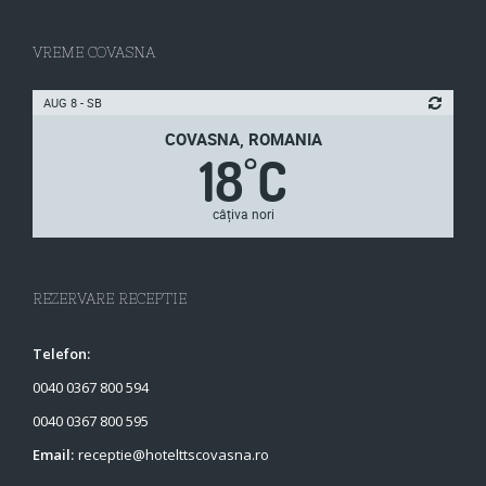
VREME COVASNA
AUG 8 - SB
COVASNA, ROMANIA
18
C
°
câțiva nori
REZERVARE RECEPTIE
Telefon:
0040 0367 800 594
0040 0367 800 595
Email:
receptie@hotelttscovasna.ro