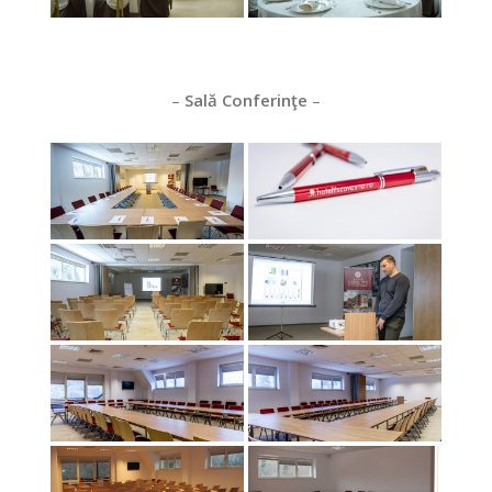
–
Sală Conferinţe
–