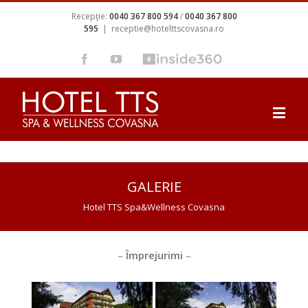
Recepţie:
0040 367 800 594
/
0040 367 800
595
|
receptie@hotelttscovasna.ro
GALERIE
Hotel TTS Spa&Wellness Covasna
–
Împrejurimi
–