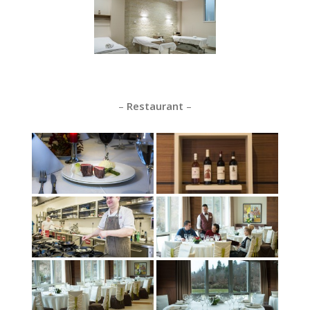
–
Restaurant
–