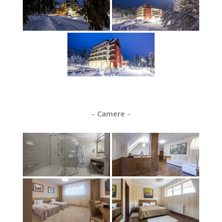
–
Camere
–