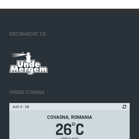
RECOMANDAT DE:
VREME COVASNA
AUG 8 - SB
COVASNA, ROMANIA
26
C
°
câțiva nori